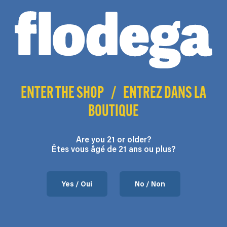
Related Products
1/8
ENTER THE SHOP
/
ENTREZ DANS LA
BOUTIQUE
Are you 21 or older?
Êtes vous âgé de 21 ans ou plus?
Yes / Oui
No / Non
Gloc
Flodega S