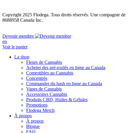
Copyright 2025 Flodega. Tous droits réservés. Une compagnie de
8688958 Canada Inc.
Close
Devenir membre
Menu
en
Voir le panier
La shop
Fleurs de Cannabis
Acheter des pré-roulés en ligne au Canada
Comestibles au Cannabis
Concentrés
Commander du hash en ligne au Canada
Vapes de Cannabis
Accessoires Cannabis
Produits CBD, Huiles & Gélules
Promotions
Flodega Merch
À propos
À propos
Blogue
FAQ