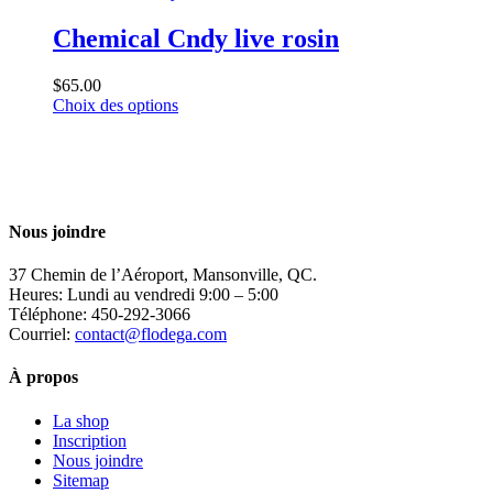
a
choisies
plusieurs
Chemical Cndy live rosin
sur
variations.
la
Les
page
$
65.00
options
du
Ce
Choix des options
peuvent
produit
produit
être
a
choisies
plusieurs
sur
variations.
la
Les
page
options
du
Nous joindre
peuvent
produit
être
37 Chemin de l’Aéroport, Mansonville, QC.
choisies
Heures: Lundi au vendredi 9:00 – 5:00
sur
Téléphone: 450-292-3066
la
Courriel:
contact@flodega.com
page
du
À propos
produit
La shop
Inscription
Nous joindre
Sitemap