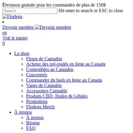
Skip
Livraison gratuite pour les commandes de plus de 150$
to
Hit enter to search or ESC to close
main
Close
content
Search
Devenir membre
en
Voir le panier
search
account
0
Menu
La shop
Fleurs de Cannabis
Acheter des pré-roulés en ligne au Canada
Comestibles au Cannabis
Concentrés
Commander du hash en ligne au Canada
Vapes de Cannabis
Accessoires Cannabis
Produits CBD, Huiles & Gélules
Promotions
Flodega Merch
À propos
À propos
Blogue
FAQ