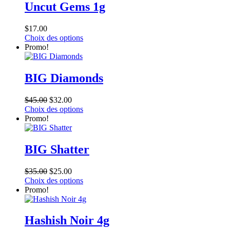
Uncut Gems 1g
$
17.00
Ce
Choix des options
produit
Promo!
a
plusieurs
variations.
BIG Diamonds
Les
options
$
45.00
$
32.00
peuvent
Ce
Choix des options
être
produit
Promo!
choisies
a
sur
plusieurs
la
variations.
BIG Shatter
page
Les
du
options
produit
$
35.00
$
25.00
peuvent
Ce
Choix des options
être
produit
Promo!
choisies
a
sur
plusieurs
la
variations.
Hashish Noir 4g
page
Les
du