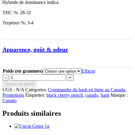
Hybride de dominance indica
THC %: 28-32
Terpènes %: 3-4
Apparence, goût & odeur
Poids (en grammes)
Effacer
quantité
de
Ajouter au panier
Hashish
UGS :
N/A
Catégories:
Commander du hash en ligne au Canada
,
Black
Promotions
Étiquettes:
black cherry punch
,
curado
,
hash
Marque :
Cherry
Curado
Punch
1.5g
Produits similaires