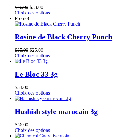
options
produit
$
46.00
$
33.00
peuvent
Ce
Choix des options
être
produit
Promo!
choisies
a
sur
plusieurs
la
variations.
Rosine de Black Cherry Punch
page
Les
du
options
produit
$
35.00
$
25.00
peuvent
Ce
Choix des options
être
produit
choisies
a
sur
plusieurs
Le Bloc 33 3g
la
variations.
page
Les
du
$
33.00
options
produit
Ce
Choix des options
peuvent
produit
être
a
choisies
plusieurs
Hashish style marocain 3g
sur
variations.
la
Les
page
$
56.00
options
du
Ce
Choix des options
peuvent
produit
produit
être