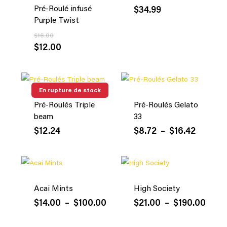
Pré-Roulé infusé
$
34.99
Purple Twist
$
16.00
$
12.00
En rupture de stock
Pré-Roulés Triple
Pré-Roulés Gelato
beam
33
Plage
$
12.24
$
8.72
–
$
16.42
de
prix :
$8.72
à
$16.42
Acai Mints
High Society
Plage
Plag
$
14.00
–
$
100.00
$
21.00
–
$
190.00
de
de
prix :
prix :