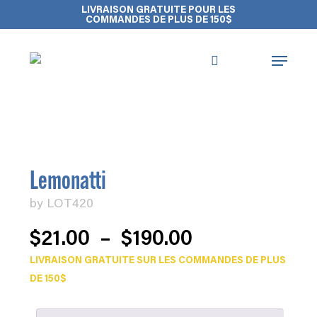
Skip
Close
Cart
LIVRAISON GRATUITE POUR LES
COMMANDES DE PLUS DE 150$
to
Cart
main
Menu
content
Accueil
Fleurs de Cannabis
Lemonatti
search
account
Lemonatti
by
LOT420
Plage
$
21.00
–
$
190.00
de
LIVRAISON GRATUITE SUR LES COMMANDES DE PLUS
prix :
DE 150$
$21.00