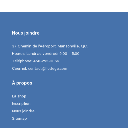
$14.00
$21.
à
à
$100.00
$190
Nous joindre
37 Chemin de l’Aéroport, Mansonville, QC.
Heures: Lundi au vendredi 9:00 – 5:00
Téléphone: 450-292-3066
Courriel:
contact@flodega.com
À propos
La shop
Inscription
Nous joindre
Sitemap