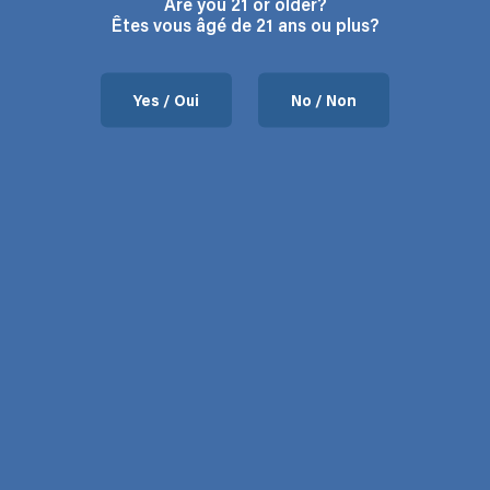
Are you 21 or older?
Êtes vous âgé de 21 ans ou plus?
Yes / Oui
No / Non
) – TOP
NTS