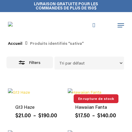
Skip
Close
Cart
LIVRAISON GRATUITE POUR LES
COMMANDES DE PLUS DE 150$
to
Cart
Close
main
Filters
Menu
content
sativa
search
account
Accueil
Produits identifiés “sativa”
Filters
En rupture de stock
G13 Haze
Hawaiian Fanta
Plage
Plage
$
21.00
–
$
190.00
$
17.50
–
$
140.00
de
de
prix :
prix :