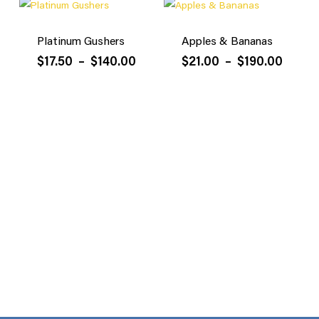
$21.00
$17.50
à
à
$190.00
$140.
Platinum Gushers
Apples & Bananas
Plage
Plage
$
17.50
–
$
140.00
$
21.00
–
$
190.00
de
de
prix :
prix :
$17.50
$21.0
à
à
$140.00
$190.