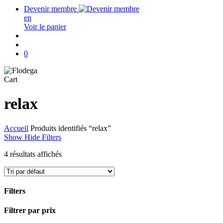
Devenir membre
en
Voir le panier
search
account
0
Close
Cart
Cart
relax
Accueil
Produits identifiés “relax”
Show
Hide
Filters
4 résultats affichés
Filters
Close
Filtrer par prix
Filters