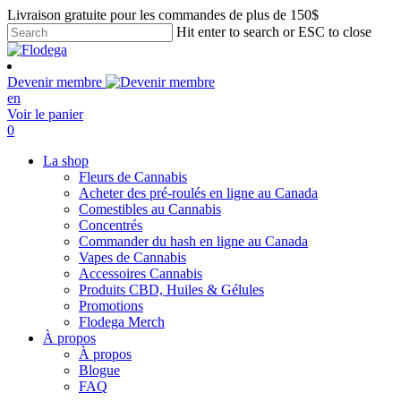
Skip
Livraison gratuite pour les commandes de plus de 150$
to
Hit enter to search or ESC to close
main
Close
content
Search
Devenir membre
en
Voir le panier
search
account
0
Menu
La shop
Fleurs de Cannabis
Acheter des pré-roulés en ligne au Canada
Comestibles au Cannabis
Concentrés
Commander du hash en ligne au Canada
Vapes de Cannabis
Accessoires Cannabis
Produits CBD, Huiles & Gélules
Promotions
Flodega Merch
À propos
À propos
Blogue
FAQ