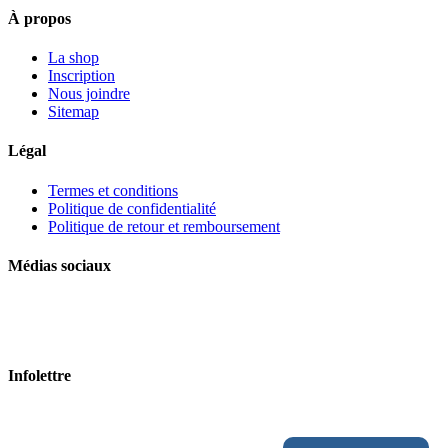
du
À propos
produit
La shop
Inscription
Nous joindre
Sitemap
Légal
Termes et conditions
Politique de confidentialité
Politique de retour et remboursement
Médias sociaux
Infolettre
Courriel