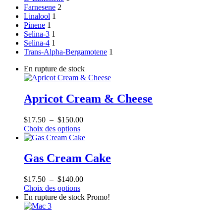
Farnesene
2
Linalool
1
Pinene
1
Selina-3
1
Selina-4
1
Trans-Alpha-Bergamotene
1
En rupture de stock
Apricot Cream & Cheese
Plage
$
17.50
–
$
150.00
Ce
de
Choix des options
produit
prix :
a
$17.50
plusieurs
à
Gas Cream Cake
variations.
$150.00
Les
Plage
$
17.50
–
$
140.00
options
Ce
de
Choix des options
peuvent
produit
prix :
En rupture de stock
Promo!
être
a
$17.50
choisies
plusieurs
à
sur