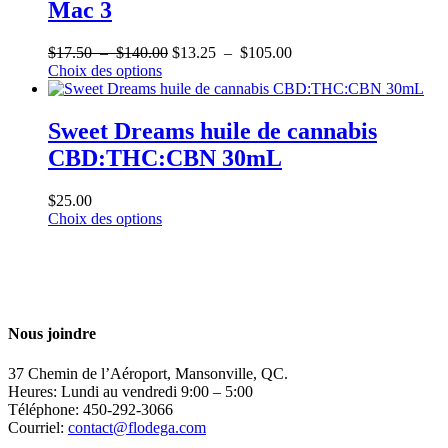
variations.
$140.00
Mac 3
la
Les
page
options
du
Plage
Plage
$
17.50
–
$
140.00
$
13.25
–
$
105.00
peuvent
produit
Ce
de
de
Choix des options
être
produit
prix :
prix :
choisies
a
$17.50
$13.25
sur
plusieurs
à
à
Sweet Dreams huile de cannabis
la
variations.
$140.00
$105.00
page
CBD:THC:CBN 30mL
Les
du
options
produit
peuvent
$
25.00
être
Ce
Choix des options
choisies
produit
sur
a
la
plusieurs
page
variations.
du
Les
produit
options
Nous joindre
peuvent
être
37 Chemin de l’Aéroport, Mansonville, QC.
choisies
Heures: Lundi au vendredi 9:00 – 5:00
sur
Téléphone: 450-292-3066
la
Courriel:
contact@flodega.com
page