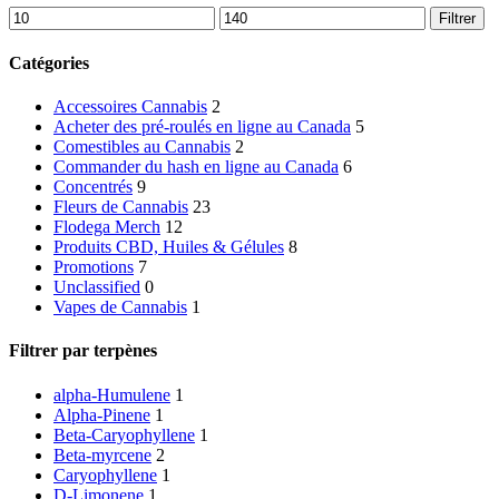
Prix
Prix
Filtrer
min
max
Catégories
Accessoires Cannabis
2
Acheter des pré-roulés en ligne au Canada
5
Comestibles au Cannabis
2
Commander du hash en ligne au Canada
6
Concentrés
9
Fleurs de Cannabis
23
Flodega Merch
12
Produits CBD, Huiles & Gélules
8
Promotions
7
Unclassified
0
Vapes de Cannabis
1
Filtrer par terpènes
alpha-Humulene
1
Alpha-Pinene
1
Beta-Caryophyllene
1
Beta-myrcene
2
Caryophyllene
1
D-Limonene
1