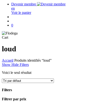
Devenir membre
en
Voir le panier
search
account
0
Close
Cart
Cart
loud
Accueil
Produits identifiés “loud”
Show
Hide
Filters
Voici le seul résultat
Filters
Close
Filtrer par prix
Filters