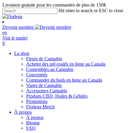
Skip
Livraison gratuite pour les commandes de plus de 150$
to
Hit enter to search or ESC to close
main
Close
content
Search
Devenir membre
en
Voir le panier
search
account
0
Menu
La shop
Fleurs de Cannabis
Acheter des pré-roulés en ligne au Canada
Comestibles au Cannabis
Concentrés
Commander du hash en ligne au Canada
Vapes de Cannabis
Accessoires Cannabis
Produits CBD, Huiles & Gélules
Promotions
Flodega Merch
À propos
À propos
Blogue
FAQ