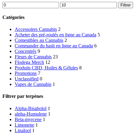
Prix
Prix
Filtrer
min
max
Catégories
Accessoires Cannabis
2
Acheter des pré-roulés en ligne au Canada
5
Comestibles au Cannabis
2
Commander du hash en ligne au Canada
6
Concentrés
9
Fleurs de Cannabis
23
Flodega Merch
12
Produits CBD, Huiles & Gélules
8
Promotions
7
Unclassified
0
Vapes de Cannabis
1
Filtrer par terpènes
Alpha-Bisabolol
1
alpha-Humulene
1
Beta-myrcene
1
Limonene
1
Linalool
1