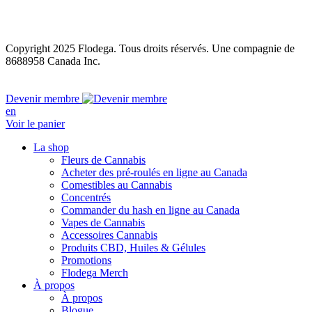
Copyright 2025 Flodega. Tous droits réservés. Une compagnie de
8688958 Canada Inc.
Close
Devenir membre
Menu
en
Voir le panier
La shop
Fleurs de Cannabis
Acheter des pré-roulés en ligne au Canada
Comestibles au Cannabis
Concentrés
Commander du hash en ligne au Canada
Vapes de Cannabis
Accessoires Cannabis
Produits CBD, Huiles & Gélules
Promotions
Flodega Merch
À propos
À propos
Blogue