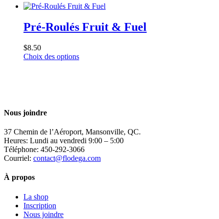
Pré-Roulés Fruit & Fuel
$
8.50
Ce
Choix des options
produit
a
plusieurs
variations.
Les
options
Nous joindre
peuvent
être
37 Chemin de l’Aéroport, Mansonville, QC.
choisies
Heures: Lundi au vendredi 9:00 – 5:00
sur
Téléphone: 450-292-3066
la
Courriel:
contact@flodega.com
page
du
À propos
produit
La shop
Inscription
Nous joindre