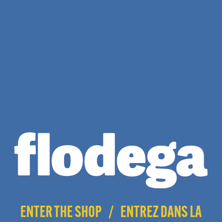
Cheese
Plage
$
17.50
–
$
140.00
de
Plage
$
17.50
–
$
150.00
prix :
de
$17.50
prix :
à
$17.50
$140.
à
En rupture de stock
$150.00
Hawaiian Fanta
Plage
$
17.50
–
$
140.00
de
prix :
$17.50
à
$140.00
ENTER THE SHOP
/
ENTREZ DANS LA