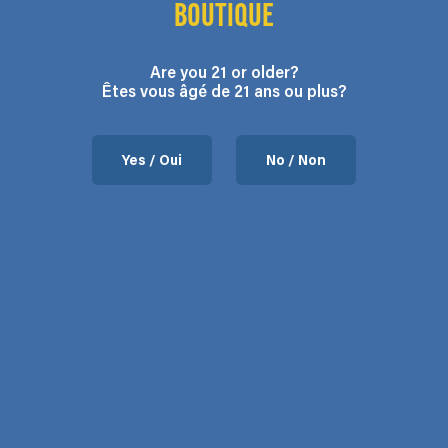
BOUTIQUE
Are you 21 or older?
Êtes vous âgé de 21 ans ou plus?
Yes / Oui
No / Non
Nous joindre
37 Chemin de l’Aéroport, Mansonville, QC.
Heures: Lundi au vendredi 9:00 – 5:00
Téléphone: 450-292-3066
Courriel:
contact@flodega.com
À propos
La shop